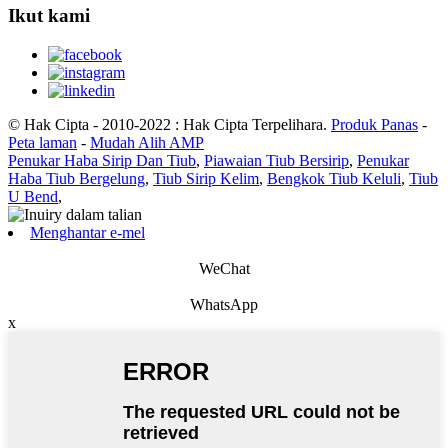
Ikut kami
© Hak Cipta - 2010-2022 : Hak Cipta Terpelihara.
Produk Panas
-
Peta laman
-
Mudah Alih AMP
Penukar Haba Sirip Dan Tiub
,
Piawaian Tiub Bersirip
,
Penukar
Haba Tiub Bergelung
,
Tiub Sirip Kelim
,
Bengkok Tiub Keluli
,
Tiub
U Bend
,
Menghantar e-mel
WeChat
WhatsApp
x