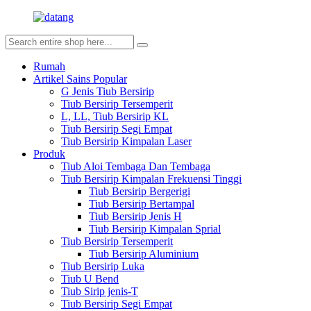
Rumah
Artikel Sains Popular
G Jenis Tiub Bersirip
Tiub Bersirip Tersemperit
L, LL, Tiub Bersirip KL
Tiub Bersirip Segi Empat
Tiub Bersirip Kimpalan Laser
Produk
Tiub Aloi Tembaga Dan Tembaga
Tiub Bersirip Kimpalan Frekuensi Tinggi
Tiub Bersirip Bergerigi
Tiub Bersirip Bertampal
Tiub Bersirip Jenis H
Tiub Bersirip Kimpalan Sprial
Tiub Bersirip Tersemperit
Tiub Bersirip Aluminium
Tiub Bersirip Luka
Tiub U Bend
Tiub Sirip jenis-T
Tiub Bersirip Segi Empat