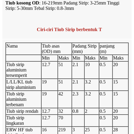
Tiub kosong OD
: 16-219mm Padang Sirip: 3-25mm Tinggi
Sirip: 5-30mm Tebal Sirip: 0.8-3mm
Ciri-ciri Tiub Sirip berbentuk T
Nama
Tiub asas
Padang Sirip
panjang
(OD) mm
(mm)
(m)
Min
Maks
Min
Maks
Min
Maks
Tiub sirip
12.7
51
2.1
10
0.5
20
aluminium
tersemperit
L/LL/KL tiub
19
51
2.1
3.2
0.5
15
sirip aluminium
Tiub sirip
19
42
2.3
3.2
0.5
15
aluminium
terbenam
Tiub sirip rendah
12.7
32
0.8
2
0.5
20
Tiub sirip
12.7
70
0.5
20
lingkaran
ERW HF tiub
16
219
3
25
0.5
28