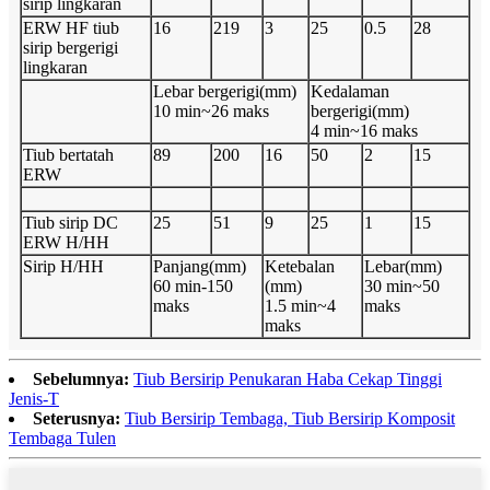
sirip lingkaran
ERW HF tiub
16
219
3
25
0.5
28
sirip bergerigi
lingkaran
Lebar bergerigi(mm)
Kedalaman
10 min~26 maks
bergerigi(mm)
4 min~16 maks
Tiub bertatah
89
200
16
50
2
15
ERW
Tiub sirip DC
25
51
9
25
1
15
ERW H/HH
Sirip H/HH
Panjang(mm)
Ketebalan
Lebar(mm)
60 min-150
(mm)
30 min~50
maks
1.5 min~4
maks
maks
Sebelumnya:
Tiub Bersirip Penukaran Haba Cekap Tinggi
Jenis-T
Seterusnya:
Tiub Bersirip Tembaga, Tiub Bersirip Komposit
Tembaga Tulen