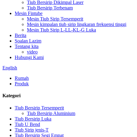
Tiub Bersirip Dikimpal Laser
Tiub Bersirip Terbenam
Mesin Fintube
Mesin Tiub Sirip Tersemperit
Mesin kimpalan tiub sirip lingkaran frekuensi tinggi
Mesin Tiub Sirip L-LL-KL-G Luka
Berita
Soalan Lazim
Tentang kita
video
Hubungi Kami
English
Rumah
Produk
Kategori
Tiub Bersirip Tersemperit
Tiub Bersirip Aluminium
Tiub Bersirip Luka
Tiub U Bend
Tiub Sirip jenis-T
Tiub Bersirip Segi Empat