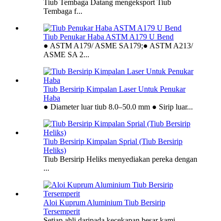
Tiub Tembaga Datang mengeksport Tiub
Tembaga f...
Tiub Penukar Haba ASTM A179 U Bend
● ASTM A179/ ASME SA179;● ASTM A213/
ASME SA 2...
Tiub Bersirip Kimpalan Laser Untuk Penukar
Haba
● Diameter luar tiub 8.0–50.0 mm ● Sirip luar...
Tiub Bersirip Kimpalan Sprial (Tiub Bersirip
Heliks)
Tiub Bersirip Heliks menyediakan pereka dengan
...
Aloi Kuprum Aluminium Tiub Bersirip
Tersemperit
Setiap ahli daripada kecekapan besar kami...