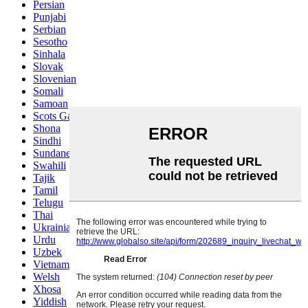
Persian
Punjabi
Serbian
Sesotho
Sinhala
Slovak
Slovenian
Somali
Samoan
Scots Gaelic
Shona
Sindhi
Sundanese
Swahili
Tajik
Tamil
Telugu
Thai
Ukrainian
Urdu
Uzbek
Vietnamese
Welsh
Xhosa
Yiddish