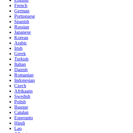
English
French
German
Portuguese
Spanish
Russian
Japanese
Korean
Arabic
Irish
Greek
Turkish
Italian
Danish
Romanian
Indonesian
Czech
Afrikaans
Swedish
Polish
Basque
Catalan
Esperanto
Hindi
Lao