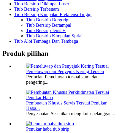
Tiub Bersirip Dikimpal Laser
Tiub Bersirip Terbenam
Tiub Bersirip Kimpalan Frekuensi Tinggi
Tiub Bersirip Bergerigi
Tiub Bersirip Bertampal
Tiub Bersirip Jenis H
Tiub Bersirip Kimpalan Sprial
Tiub Aloi Tembaga Dan Tembaga
Produk pilihan
Pemeluwap dan Penyejuk Kering Tersuai
Perincian Pemeluwap tersuai kami dan
pengering...
Pembuatan Khusus Servis Tersuai Penukar
Haba...
Penyesuaian Sesuaikan mengikut r pelanggan...
Penukar haba tiub sirip