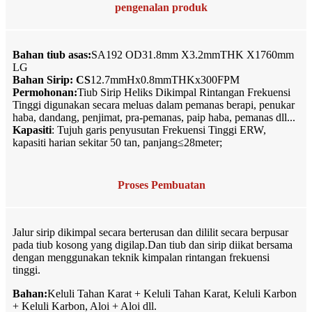
pengenalan produk
Bahan tiub asas:
SA192 OD31.8mm X3.2mmTHK X1760mm
LG
Bahan Sirip: CS
12.7mmHx0.8mmTHKx300FPM
Permohonan:
Tiub Sirip Heliks Dikimpal Rintangan Frekuensi
Tinggi digunakan secara meluas dalam pemanas berapi, penukar
haba, dandang, penjimat, pra-pemanas, paip haba, pemanas dll...
Kapasiti
: Tujuh garis penyusutan Frekuensi Tinggi ERW,
kapasiti harian sekitar 50 tan, panjang≤28meter;
Proses Pembuatan
Jalur sirip dikimpal secara berterusan dan dililit secara berpusar
pada tiub kosong yang digilap.Dan tiub dan sirip diikat bersama
dengan menggunakan teknik kimpalan rintangan frekuensi
tinggi.
Bahan:
Keluli Tahan Karat + Keluli Tahan Karat, Keluli Karbon
+ Keluli Karbon, Aloi + Aloi dll.