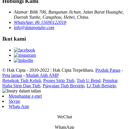
Hubungi Kami
Alamat: Bilik 706, Bangunan Jichun, Jalan Barat Huanghe,
Daerah Yunhe, Cangzhou, Hebei, China.
WhatsApp: 86 15690122018
info@datangtube.com
Ikut kami
© Hak Cipta - 2010-2022 : Hak Cipta Terpelihara.
Produk Panas
-
Peta laman
-
Mudah Alih AMP
Bengkok Tiub Keluli
,
Proses Sirip Tiub
,
Tiub U Bend
,
Penukar
Haba Sirip Dan Tiub
,
Piawaian Tiub Bersirip
,
Ll Tiub Bersirip
,
Menghantar e-mel
Skype
Whats App
WeChat
WhatsApp