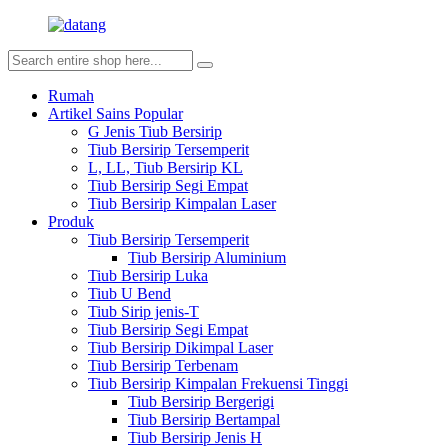
Rumah
Artikel Sains Popular
G Jenis Tiub Bersirip
Tiub Bersirip Tersemperit
L, LL, Tiub Bersirip KL
Tiub Bersirip Segi Empat
Tiub Bersirip Kimpalan Laser
Produk
Tiub Bersirip Tersemperit
Tiub Bersirip Aluminium
Tiub Bersirip Luka
Tiub U Bend
Tiub Sirip jenis-T
Tiub Bersirip Segi Empat
Tiub Bersirip Dikimpal Laser
Tiub Bersirip Terbenam
Tiub Bersirip Kimpalan Frekuensi Tinggi
Tiub Bersirip Bergerigi
Tiub Bersirip Bertampal
Tiub Bersirip Jenis H