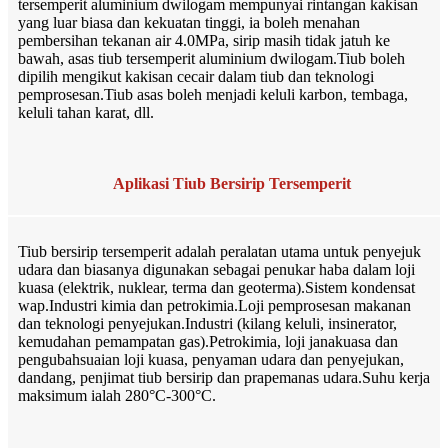
tersemperit aluminium dwilogam mempunyai rintangan kakisan
yang luar biasa dan kekuatan tinggi, ia boleh menahan
pembersihan tekanan air 4.0MPa, sirip masih tidak jatuh ke
bawah, asas tiub tersemperit aluminium dwilogam.Tiub boleh
dipilih mengikut kakisan cecair dalam tiub dan teknologi
pemprosesan.Tiub asas boleh menjadi keluli karbon, tembaga,
keluli tahan karat, dll.
Aplikasi Tiub Bersirip Tersemperit
Tiub bersirip tersemperit adalah peralatan utama untuk penyejuk
udara dan biasanya digunakan sebagai penukar haba dalam loji
kuasa (elektrik, nuklear, terma dan geoterma).Sistem kondensat
wap.Industri kimia dan petrokimia.Loji pemprosesan makanan
dan teknologi penyejukan.Industri (kilang keluli, insinerator,
kemudahan pemampatan gas).Petrokimia, loji janakuasa dan
pengubahsuaian loji kuasa, penyaman udara dan penyejukan,
dandang, penjimat tiub bersirip dan prapemanas udara.Suhu kerja
maksimum ialah 280°C-300°C.