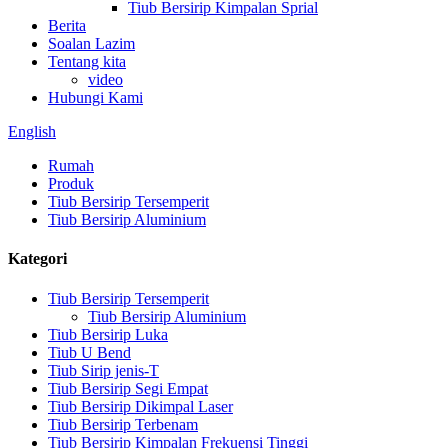
Tiub Bersirip Kimpalan Sprial
Berita
Soalan Lazim
Tentang kita
video
Hubungi Kami
English
Rumah
Produk
Tiub Bersirip Tersemperit
Tiub Bersirip Aluminium
Kategori
Tiub Bersirip Tersemperit
Tiub Bersirip Aluminium
Tiub Bersirip Luka
Tiub U Bend
Tiub Sirip jenis-T
Tiub Bersirip Segi Empat
Tiub Bersirip Dikimpal Laser
Tiub Bersirip Terbenam
Tiub Bersirip Kimpalan Frekuensi Tinggi