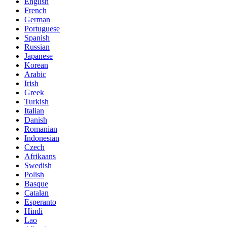
English
French
German
Portuguese
Spanish
Russian
Japanese
Korean
Arabic
Irish
Greek
Turkish
Italian
Danish
Romanian
Indonesian
Czech
Afrikaans
Swedish
Polish
Basque
Catalan
Esperanto
Hindi
Lao