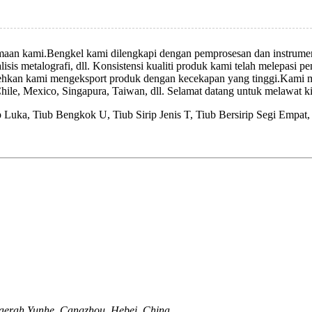
utamaan kami.Bengkel kami dilengkapi dengan pemprosesan dan instrume
nalisis metalografi, dll. Konsistensi kualiti produk kami telah melepa
ehkan kami mengeksport produk dengan kecekapan yang tinggi.Kami m
Chile, Mexico, Singapura, Taiwan, dll. Selamat datang untuk melawat 
ip Luka, Tiub Bengkok U, Tiub Sirip Jenis T, Tiub Bersirip Segi Empat
aerah Yunhe, Cangzhou, Hebei, China.