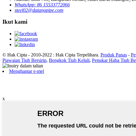
WhatsApp: 86 15533772066
steel02@datangpipe.com
Ikut kami
© Hak Cipta - 2010-2022 : Hak Cipta Terpelihara.
Produk Panas
-
Pe
Piawaian Tiub Bersirip
,
Bengkok Tiub Keluli
,
Penukar Haba Tiub Be
Menghantar e-mel
x