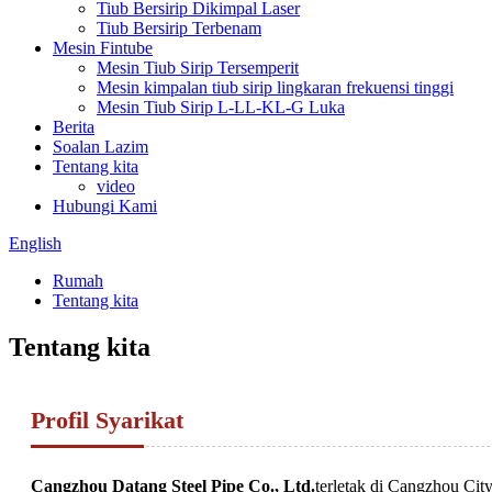
Tiub Bersirip Dikimpal Laser
Tiub Bersirip Terbenam
Mesin Fintube
Mesin Tiub Sirip Tersemperit
Mesin kimpalan tiub sirip lingkaran frekuensi tinggi
Mesin Tiub Sirip L-LL-KL-G Luka
Berita
Soalan Lazim
Tentang kita
video
Hubungi Kami
English
Rumah
Tentang kita
Tentang kita
Profil Syarikat
Cangzhou Datang Steel Pipe Co., Ltd.
terletak di Cangzhou Cit