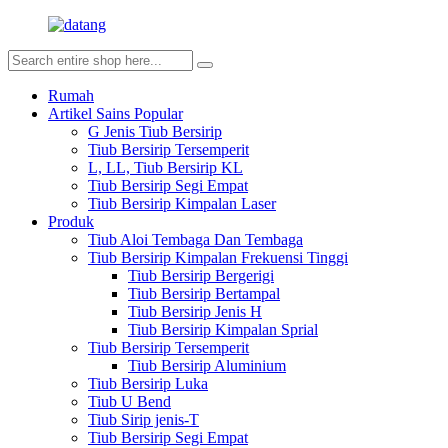
Rumah
Artikel Sains Popular
G Jenis Tiub Bersirip
Tiub Bersirip Tersemperit
L, LL, Tiub Bersirip KL
Tiub Bersirip Segi Empat
Tiub Bersirip Kimpalan Laser
Produk
Tiub Aloi Tembaga Dan Tembaga
Tiub Bersirip Kimpalan Frekuensi Tinggi
Tiub Bersirip Bergerigi
Tiub Bersirip Bertampal
Tiub Bersirip Jenis H
Tiub Bersirip Kimpalan Sprial
Tiub Bersirip Tersemperit
Tiub Bersirip Aluminium
Tiub Bersirip Luka
Tiub U Bend
Tiub Sirip jenis-T
Tiub Bersirip Segi Empat