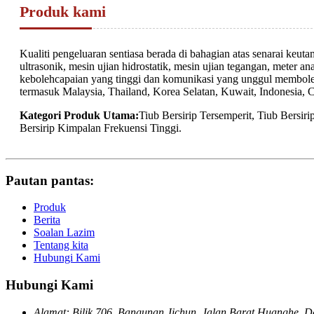
Produk kami
Kualiti pengeluaran sentiasa berada di bahagian atas senarai ke
ultrasonik, mesin ujian hidrostatik, mesin ujian tegangan, meter a
kebolehcapaian yang tinggi dan komunikasi yang unggul membol
termasuk Malaysia, Thailand, Korea Selatan, Kuwait, Indonesia, 
Kategori Produk Utama:
Tiub Bersirip Tersemperit, Tiub Bersir
Bersirip Kimpalan Frekuensi Tinggi.
Pautan pantas:
Produk
Berita
Soalan Lazim
Tentang kita
Hubungi Kami
Hubungi Kami
Alamat: Bilik 706, Bangunan Jichun, Jalan Barat Huanghe, D