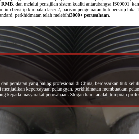
ta RMB
, dan melalui pensijilan sistem kualiti antarabangsa IS09001, k
ran tiub bersirip kimpalan laser 2, barisan pengeluaran tiub bersirip luk
ndard, perkhidmatan telah melebihi
3000+ perusahaan
.
dan peralatan yang paling profesional di China, berdasarkan tiub keluli
ti menjadikan kepercayaan pelanggan, perkhidmatan membuatkan pela
ng kepada masyarakat perusahaan. Slogan kami adalah tumpuan profesi