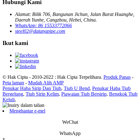
Hubungi Kami
Alamat: Bilik 706, Bangunan Jichun, Jalan Barat Huanghe,
Daerah Yunhe, Cangzhou, Hebei, China.
WhatsApp: 86 15533772066
steel02@datangpipe.com
Ikut kami
© Hak Cipta - 2010-2022 : Hak Cipta Terpelihara.
Produk Panas
-
Peta laman
-
Mudah Alih AMP
Penukar Haba Sirip Dan Tiub
,
Tiub U Bend
,
Penukar Haba Tiub
Bergelung
,
Tiub Sirip Kelim
,
Piawaian Tiub Bersirip
,
Bengkok Tiub
Keluli
,
Menghantar e-mel
WeChat
WhatsApp
x