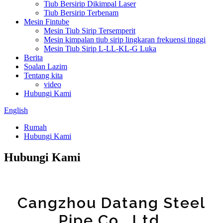
Tiub Bersirip Dikimpal Laser
Tiub Bersirip Terbenam
Mesin Fintube
Mesin Tiub Sirip Tersemperit
Mesin kimpalan tiub sirip lingkaran frekuensi tinggi
Mesin Tiub Sirip L-LL-KL-G Luka
Berita
Soalan Lazim
Tentang kita
video
Hubungi Kami
English
Rumah
Hubungi Kami
Hubungi Kami
Cangzhou Datang Steel
Pipe Co., Ltd.