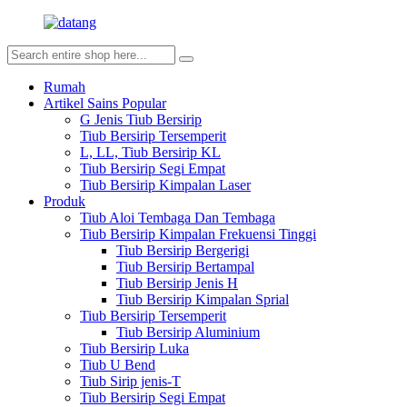
Rumah
Artikel Sains Popular
G Jenis Tiub Bersirip
Tiub Bersirip Tersemperit
L, LL, Tiub Bersirip KL
Tiub Bersirip Segi Empat
Tiub Bersirip Kimpalan Laser
Produk
Tiub Aloi Tembaga Dan Tembaga
Tiub Bersirip Kimpalan Frekuensi Tinggi
Tiub Bersirip Bergerigi
Tiub Bersirip Bertampal
Tiub Bersirip Jenis H
Tiub Bersirip Kimpalan Sprial
Tiub Bersirip Tersemperit
Tiub Bersirip Aluminium
Tiub Bersirip Luka
Tiub U Bend
Tiub Sirip jenis-T
Tiub Bersirip Segi Empat