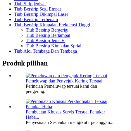
Tiub Sirip jenis-T
Tiub Bersirip Segi Empat
Tiub Bersirip Dikimpal Laser
Tiub Bersirip Terbenam
Tiub Bersirip Kimpalan Frekuensi Tinggi
Tiub Bersirip Bergerigi
Tiub Bersirip Bertampal
Tiub Bersirip Jenis H
Tiub Bersirip Kimpalan Sprial
Tiub Aloi Tembaga Dan Tembaga
Produk pilihan
Pemeluwap dan Penyejuk Kering Tersuai
Perincian Pemeluwap tersuai kami dan
pengering...
Pembuatan Khusus Servis Tersuai Penukar
Haba...
Penyesuaian Sesuaikan mengikut r pelanggan...