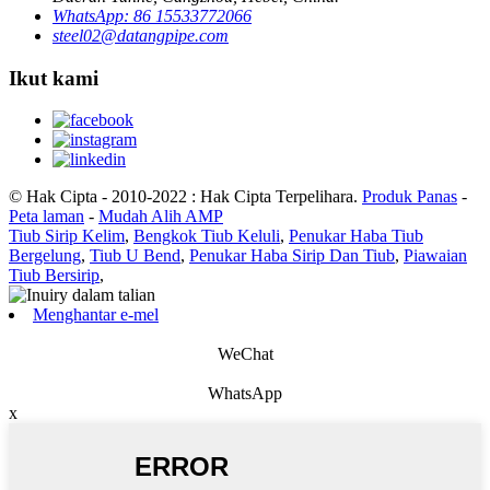
WhatsApp: 86 15533772066
steel02@datangpipe.com
Ikut kami
© Hak Cipta - 2010-2022 : Hak Cipta Terpelihara.
Produk Panas
-
Peta laman
-
Mudah Alih AMP
Tiub Sirip Kelim
,
Bengkok Tiub Keluli
,
Penukar Haba Tiub
Bergelung
,
Tiub U Bend
,
Penukar Haba Sirip Dan Tiub
,
Piawaian
Tiub Bersirip
,
Menghantar e-mel
WeChat
WhatsApp
x