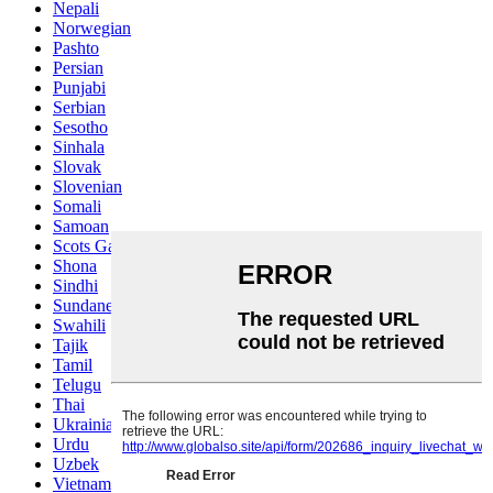
Nepali
Norwegian
Pashto
Persian
Punjabi
Serbian
Sesotho
Sinhala
Slovak
Slovenian
Somali
Samoan
Scots Gaelic
Shona
Sindhi
Sundanese
Swahili
Tajik
Tamil
Telugu
Thai
Ukrainian
Urdu
Uzbek
Vietnamese