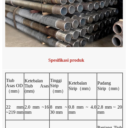
Spesifikasi produk
Tiub
Tinggi
Ketebalan
Ketebalan
Padang
Asas OD
Sirip
Tiub Asas
Sirip（mm）
Sirip（mm）
（mm）
(mm)
（mm）
22 mm
2.0 mm ~16
8 mm ~
0.8 mm ~ 4.0
2.8 mm ~ 20
~219 mm
mm
30 mm
mm
mm
Panjang Tiub