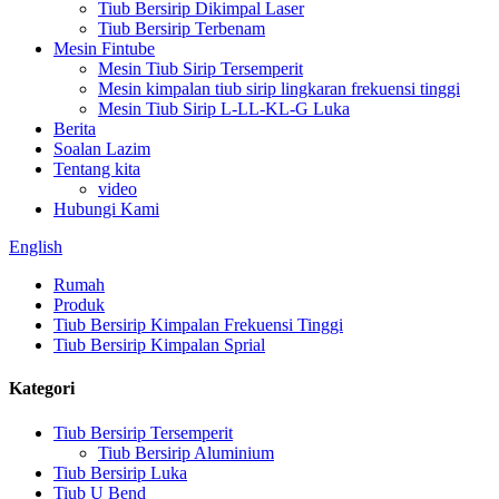
Tiub Bersirip Dikimpal Laser
Tiub Bersirip Terbenam
Mesin Fintube
Mesin Tiub Sirip Tersemperit
Mesin kimpalan tiub sirip lingkaran frekuensi tinggi
Mesin Tiub Sirip L-LL-KL-G Luka
Berita
Soalan Lazim
Tentang kita
video
Hubungi Kami
English
Rumah
Produk
Tiub Bersirip Kimpalan Frekuensi Tinggi
Tiub Bersirip Kimpalan Sprial
Kategori
Tiub Bersirip Tersemperit
Tiub Bersirip Aluminium
Tiub Bersirip Luka
Tiub U Bend