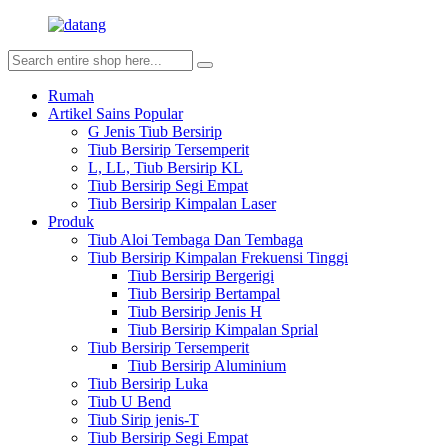
Rumah
Artikel Sains Popular
G Jenis Tiub Bersirip
Tiub Bersirip Tersemperit
L, LL, Tiub Bersirip KL
Tiub Bersirip Segi Empat
Tiub Bersirip Kimpalan Laser
Produk
Tiub Aloi Tembaga Dan Tembaga
Tiub Bersirip Kimpalan Frekuensi Tinggi
Tiub Bersirip Bergerigi
Tiub Bersirip Bertampal
Tiub Bersirip Jenis H
Tiub Bersirip Kimpalan Sprial
Tiub Bersirip Tersemperit
Tiub Bersirip Aluminium
Tiub Bersirip Luka
Tiub U Bend
Tiub Sirip jenis-T
Tiub Bersirip Segi Empat