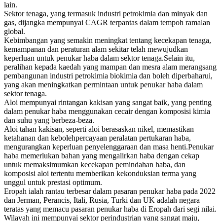
lain.
Sektor tenaga, yang termasuk industri petrokimia dan minyak dan
gas, dijangka mempunyai CAGR terpantas dalam tempoh ramalan
global.
Kebimbangan yang semakin meningkat tentang kecekapan tenaga,
kemampanan dan peraturan alam sekitar telah mewujudkan
keperluan untuk penukar haba dalam sektor tenaga.Selain itu,
peralihan kepada kaedah yang mampan dan mesra alam merangsang
pembangunan industri petrokimia biokimia dan boleh diperbaharui,
yang akan meningkatkan permintaan untuk penukar haba dalam
sektor tenaga.
Aloi mempunyai rintangan kakisan yang sangat baik, yang penting
dalam penukar haba menggunakan cecair dengan komposisi kimia
dan suhu yang berbeza-beza.
Aloi tahan kakisan, seperti aloi berasaskan nikel, memastikan
ketahanan dan kebolehpercayaan peralatan pertukaran haba,
mengurangkan keperluan penyelenggaraan dan masa henti.Penukar
haba memerlukan bahan yang mengalirkan haba dengan cekap
untuk memaksimumkan kecekapan pemindahan haba, dan
komposisi aloi tertentu memberikan kekonduksian terma yang
unggul untuk prestasi optimum.
Eropah ialah rantau terbesar dalam pasaran penukar haba pada 2022
dan Jerman, Perancis, Itali, Rusia, Turki dan UK adalah negara
teratas yang memacu pasaran penukar haba di Eropah dari segi nilai.
Wilayah ini mempunyai sektor perindustrian yang sangat maju,