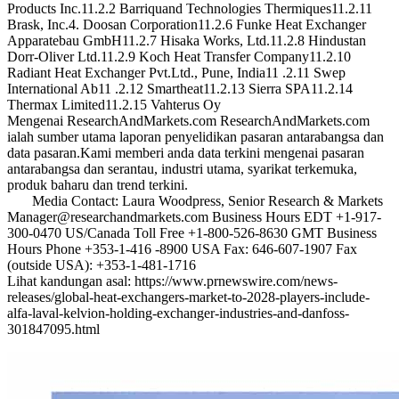
Products Inc.11.2.2 Barriquand Technologies Thermiques11.2.11
Brask, Inc.4. Doosan Corporation11.2.6 Funke Heat Exchanger
Apparatebau GmbH11.2.7 Hisaka Works, Ltd.11.2.8 Hindustan
Dorr-Oliver Ltd.11.2.9 Koch Heat Transfer Company11.2.10
Radiant Heat Exchanger Pvt.Ltd., Pune, India11 .2.11 Swep
International Ab11 .2.12 Smartheat11.2.13 Sierra SPA11.2.14
Thermax Limited11.2.15 Vahterus Oy
Mengenai ResearchAndMarkets.com ResearchAndMarkets.com
ialah sumber utama laporan penyelidikan pasaran antarabangsa dan
data pasaran.Kami memberi anda data terkini mengenai pasaran
antarabangsa dan serantau, industri utama, syarikat terkemuka,
produk baharu dan trend terkini.
Media Contact: Laura Woodpress, Senior Research & Markets
Manager@researchandmarkets.com Business Hours EDT +1-917-
300-0470 US/Canada Toll Free +1-800-526-8630 GMT Business
Hours Phone +353-1-416 -8900 USA Fax: 646-607-1907 Fax
(outside USA): +353-1-481-1716
Lihat kandungan asal: https://www.prnewswire.com/news-
releases/global-heat-exchangers-market-to-2028-players-include-
alfa-laval-kelvion-holding-exchanger-industries-and-danfoss-
301847095.html