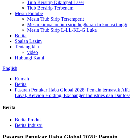
Tiub Bersirip Dikimpal Laser
Tiub Bersirip Terbenam
Mesin Fintube
Mesin Tiub Sirip Tersemperit
Mesin kimpalan tiub sirip lingkaran frekuensi tinggi
Mesin Tiub Sirip L-LL-KL-G Luka
Berita
Soalan Lazim
Tentang kita
video
Hubungi Kami
English
Rumah
Berita
Pasaran Penukar Haba Global 2028: Pemain termasuk Alfa
Laval, Kelvion Holding, Exchanger Industries dan Danfoss
Berita
Berita Produk
Berita Industri
Pasaran Penukar Haba Global 2028: Pemain