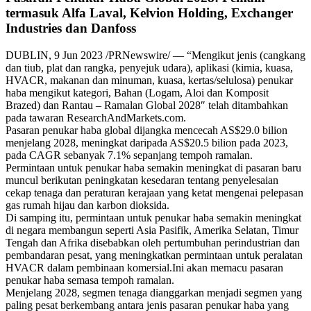
termasuk Alfa Laval, Kelvion Holding, Exchanger
Industries dan Danfoss
DUBLIN, 9 Jun 2023 /PRNewswire/ — “Mengikut jenis (cangkang
dan tiub, plat dan rangka, penyejuk udara), aplikasi (kimia, kuasa,
HVACR, makanan dan minuman, kuasa, kertas/selulosa) penukar
haba mengikut kategori, Bahan (Logam, Aloi dan Komposit
Brazed) dan Rantau – Ramalan Global 2028″ telah ditambahkan
pada tawaran ResearchAndMarkets.com.
Pasaran penukar haba global dijangka mencecah AS$29.0 bilion
menjelang 2028, meningkat daripada AS$20.5 bilion pada 2023,
pada CAGR sebanyak 7.1% sepanjang tempoh ramalan.
Permintaan untuk penukar haba semakin meningkat di pasaran baru
muncul berikutan peningkatan kesedaran tentang penyelesaian
cekap tenaga dan peraturan kerajaan yang ketat mengenai pelepasan
gas rumah hijau dan karbon dioksida.
Di samping itu, permintaan untuk penukar haba semakin meningkat
di negara membangun seperti Asia Pasifik, Amerika Selatan, Timur
Tengah dan Afrika disebabkan oleh pertumbuhan perindustrian dan
pembandaran pesat, yang meningkatkan permintaan untuk peralatan
HVACR dalam pembinaan komersial.Ini akan memacu pasaran
penukar haba semasa tempoh ramalan.
Menjelang 2028, segmen tenaga dianggarkan menjadi segmen yang
paling pesat berkembang antara jenis pasaran penukar haba yang