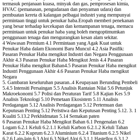
termasuk penjanaan kuasa, minyak dan gas, pemprosesan kimia,
HVAC (pemanasan, pengudaraan dan penyaman udara) dan
pembuatan kereta di kalangan pelbagai industri yang mempunyai
permintaan tinggi untuk penukar haba.Eropah memberi penekanan
yang besar terhadap kecekapan dan kemampanan tenaga, memacu
permintaan untuk penukar haba yang boleh mengoptimumkan
penggunaan tenaga dan mengurangkan kesan alam sekitar.
4 Wawasan Premium 4.1 Permintaan yang Agak Kuat untuk
Penukar Haba dalam Ekonomi Baru Muncul 4.2 Asia Pasifik:
Pasaran Penukar Haba mengikut Industri dan Negara Penggunaan
Akhir 4.3 Pasaran Penukar Haba Mengikut Jenis 4.4 Pasaran
Penukar Haba mengikut Bahan4.5 Pasaran Penukar Haba mengikut
Industri Penggunaan Akhir 4.6 Pasaran Penukar Haba mengikut
Negara
5. Gambaran keseluruhan pasaran..4 Keupayaan Berunding Pembeli
5.4.5 Intensiti Persaingan 5.5 Analisis Rantaian Nilai 5.6 Petunjuk
Makroekonomi 5.7 Polisi dan Peraturan Tarif 5.8 Kajian Kes 5.9
Analisis Teknologi 5.10 Pemetaan Ekosistem 5.11 Analisis
Perdagangan 5.12 Analisis Perdagangan 5.12 Pertemuan dan
Keputusan Penting 5.12 Peristiwa dan Keputusan Penting 5.12. 3. 1
Kualiti 5.13.2 Perkhidmatan 5.14 Semakan paten
6 Pasaran Penukar Haba Mengikut Bahan 6.1 Pengenalan 6.2
Logam 6.2.1 Keluli 6.2.1.1 Keluli Karbon 6.2.1.2 Keluli Tahan
Karat 6.2.2 Kuprum 6.2.3 Aluminium 6.2.4 Titanium 6.2.5 Nikel
6.2.6 Lain-lain 6.3 Aloi 6.3 Nikel Aloi 6.3.1.1 Hastelloy 6.3.1.2