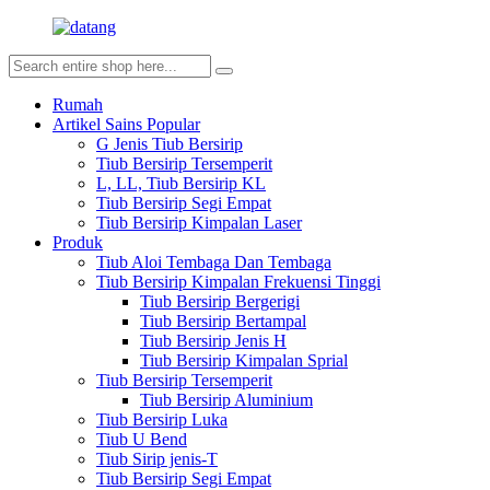
Rumah
Artikel Sains Popular
G Jenis Tiub Bersirip
Tiub Bersirip Tersemperit
L, LL, Tiub Bersirip KL
Tiub Bersirip Segi Empat
Tiub Bersirip Kimpalan Laser
Produk
Tiub Aloi Tembaga Dan Tembaga
Tiub Bersirip Kimpalan Frekuensi Tinggi
Tiub Bersirip Bergerigi
Tiub Bersirip Bertampal
Tiub Bersirip Jenis H
Tiub Bersirip Kimpalan Sprial
Tiub Bersirip Tersemperit
Tiub Bersirip Aluminium
Tiub Bersirip Luka
Tiub U Bend
Tiub Sirip jenis-T
Tiub Bersirip Segi Empat