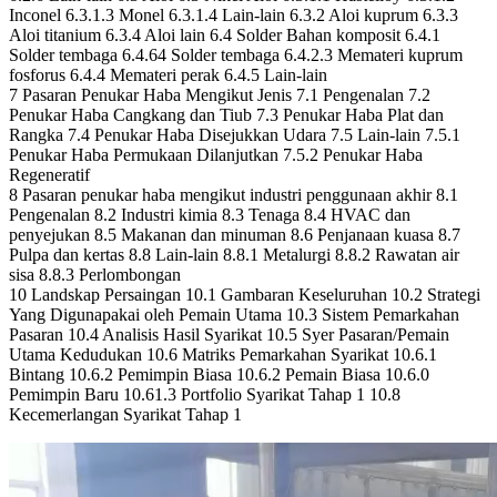
Inconel 6.3.1.3 Monel 6.3.1.4 Lain-lain 6.3.2 Aloi kuprum 6.3.3
Aloi titanium 6.3.4 Aloi lain 6.4 Solder Bahan komposit 6.4.1
Solder tembaga 6.4.64 Solder tembaga 6.4.2.3 Memateri kuprum
fosforus 6.4.4 Memateri perak 6.4.5 Lain-lain
7 Pasaran Penukar Haba Mengikut Jenis 7.1 Pengenalan 7.2
Penukar Haba Cangkang dan Tiub 7.3 Penukar Haba Plat dan
Rangka 7.4 Penukar Haba Disejukkan Udara 7.5 Lain-lain 7.5.1
Penukar Haba Permukaan Dilanjutkan 7.5.2 Penukar Haba
Regeneratif
8 Pasaran penukar haba mengikut industri penggunaan akhir 8.1
Pengenalan 8.2 Industri kimia 8.3 Tenaga 8.4 HVAC dan
penyejukan 8.5 Makanan dan minuman 8.6 Penjanaan kuasa 8.7
Pulpa dan kertas 8.8 Lain-lain 8.8.1 Metalurgi 8.8.2 Rawatan air
sisa 8.8.3 Perlombongan
10 Landskap Persaingan 10.1 Gambaran Keseluruhan 10.2 Strategi
Yang Digunapakai oleh Pemain Utama 10.3 Sistem Pemarkahan
Pasaran 10.4 Analisis Hasil Syarikat 10.5 Syer Pasaran/Pemain
Utama Kedudukan 10.6 Matriks Pemarkahan Syarikat 10.6.1
Bintang 10.6.2 Pemimpin Biasa 10.6.2 Pemain Biasa 10.6.0
Pemimpin Baru 10.61.3 Portfolio Syarikat Tahap 1 10.8
Kecemerlangan Syarikat Tahap 1